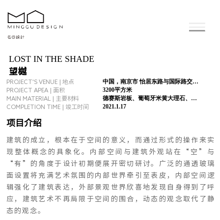
LOST IN THE SHADE
望樾
中国，南京市 怡居东路与国际路交汇处
PROJECT'S VENUE | 地点
3200平方米
PROJECT APEA | 面积
德赛斯岩板、葡萄牙米⻩大理石、木饰面、夹丝玻璃
MAIN MATERIAL | 主要材料
2021.1.17
COMPLETION TIME | 竣工时间
项目介绍
建筑的成立，根本在于空间的意义，而通过形式的操作来实
现整体概念的具象化。内部空间与建筑外观站在“空”与
“有”的⻆度于设计初期便展开密切研讨。广泛的通透玻璃
面设置将充满艺术氛围的内部世界牵引至表皮，内部空间逻
辑强化了建筑表达，外部景观世界欣喜地发现自身得到了呼
应，建筑艺术不再局限于空间的围合，动态的观念取代了静
态的观念。